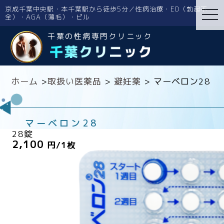
京成千葉中央駅・本千葉駅から徒歩5分／性病治療・ED（勃起不
tog
全）・AGA（薄毛）・ピル
nav
千葉の性病専門クリニック
ホーム
>
取扱い医薬品
>
避妊薬
>
マーベロン28
マーベロン28
28錠
2,100
円/1枚