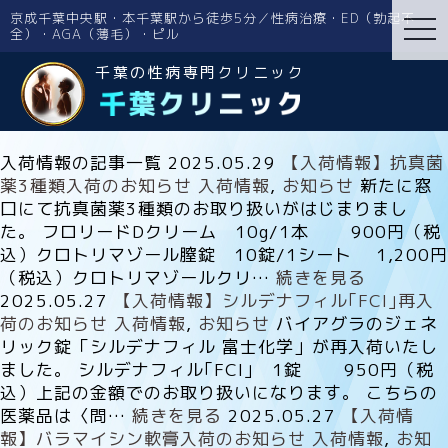
京成千葉中央駅・本千葉駅から徒歩5分／性病治療・ED（勃起不
tog
全）・AGA（薄毛）・ピル
nav
千葉の性病専門クリニック
入荷情報の記事一覧
2025.05.29
【入荷情報】抗真菌
薬3種類入荷のお知らせ
入荷情報
,
お知らせ
新たに窓
口にて抗真菌薬3種類のお取り扱いがはじまりまし
た。 フロリードDクリーム 10g/1本 900円（税
込）クロトリマゾール膣錠 10錠/1シート 1,200円
（税込）クロトリマゾールクリ…
続きを見る
2025.05.27
【入荷情報】シルデナフィル｢FCI｣再入
荷のお知らせ
入荷情報
,
お知らせ
バイアグラのジェネ
リック錠「シルデナフィル 富士化学」が再入荷いたし
ました。 シルデナフィル｢FCI｣ 1錠 950円（税
込）上記の金額でのお取り扱いになります。 こちらの
医薬品は〈問…
続きを見る
2025.05.27
【入荷情
報】バラマイシン軟膏入荷のお知らせ
入荷情報
,
お知