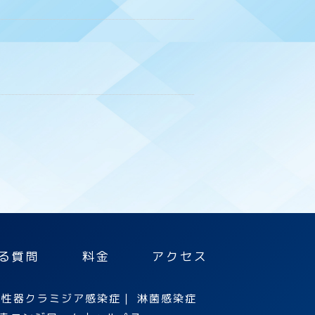
る質問
料金
アクセス
｜
性器クラミジア感染症
｜
淋菌感染症