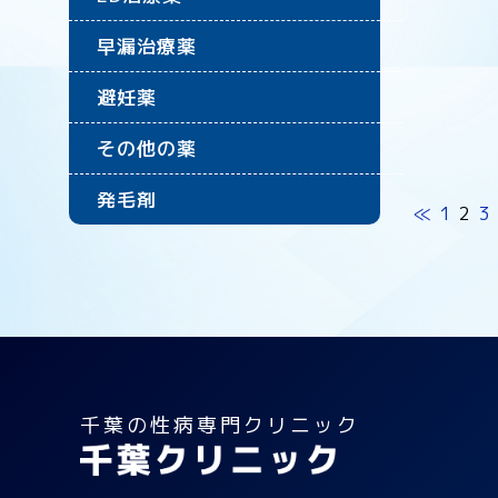
早漏治療薬
避妊薬
その他の薬
発毛剤
≪
1
2
3
千葉の性病専門クリニック