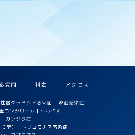
る質問
料金
アクセス
｜
性器クラミジア感染症
｜
淋菌感染症
圭コンジローム
｜
ヘルペス
毒
｜
カンジタ症
・C型）
｜
トリコモナス感染症