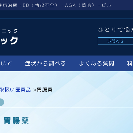
性病治療・ED（勃起不全）・AGA（薄毛）・ピル
ひとりで悩
リニック
お問わせ
ついて
症状から調べる
よくある質問
取扱い医薬品
>
胃腸薬
胃腸薬