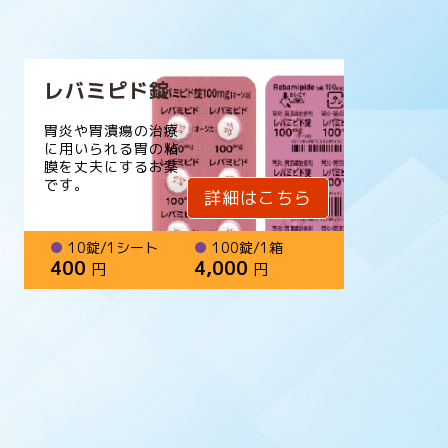
レバミピド錠
胃炎や胃潰瘍の治療
に用いられる胃の粘
膜を丈夫にするお薬
です。
詳細はこちら
●
10錠/1シート
●
100錠/1箱
400
4,000
円
円