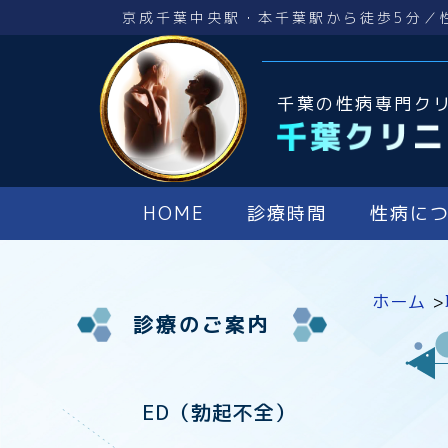
京成千葉中央駅・本千葉駅から徒歩5分／
千葉の性病専門ク
HOME
診療時間
性病に
ホーム
>
診療のご案内
ED（勃起不全）