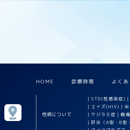
HOME
診療時間
よくあ
｜
STD(性感染症)
｜
エイズ(HIV)
｜
尖
性病について
｜
ケジラミ症
｜
梅
｜
肝炎（A型・B型