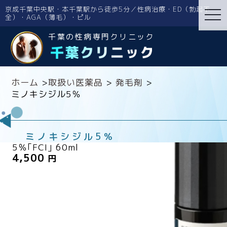
京成千葉中央駅・本千葉駅から徒歩5分／性病治療・ED（勃起不
tog
全）・AGA（薄毛）・ピル
nav
千葉の性病専門クリニック
ホーム
>
取扱い医薬品
>
発毛剤
>
ミノキシジル5％
ミノキシジル5％
5％｢FCI｣ 60ml
4,500
円