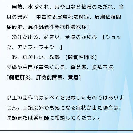
・発熱、水ぶくれ、眼や口など粘膜のただれ、全
身の発赤 [中毒性表皮壊死融解症、皮膚粘膜眼
症候群、急性汎発性発疹性膿疱症]
・冷汗が出る、めまい、全身のかゆみ [ショッ
ク、アナフィラキシー]
・咳、息苦しい、発熱 [間質性肺炎]
皮膚や白目が黄色くなる、倦怠感、食欲不振
[劇症肝炎、肝機能障害、黄疸]
以上の副作用はすべてを記載したものではありま
せん。上記以外でも気になる症状が出た場合は、
医師または薬剤師に相談してください。