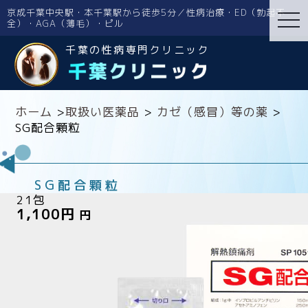
京成千葉中央駅・本千葉駅から徒歩5分／性病治療・ED（勃起不
tog
全）・AGA（薄毛）・ピル
nav
千葉の性病専門クリニック
ホーム
>
取扱い医薬品
>
カゼ（感冒）等の薬
>
SG配合顆粒
SG配合顆粒
21包
1,100円
円