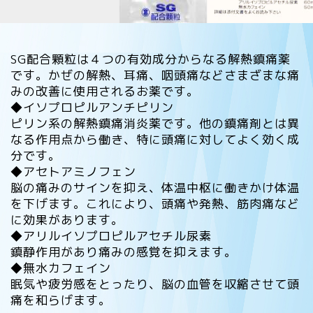
SG配合顆粒は４つの有効成分からなる解熱鎮痛薬
です。かぜの解熱、耳痛、咽頭痛などさまざまな痛
みの改善に使用されるお薬です。
◆イソプロピルアンチピリン
ピリン系の解熱鎮痛消炎薬です。他の鎮痛剤とは異
なる作用点から働き、特に頭痛に対してよく効く成
分です。
◆アセトアミノフェン
脳の痛みのサインを抑え、体温中枢に働きかけ体温
を下げます。これにより、頭痛や発熱、筋肉痛など
に効果があります。
◆アリルイソプロピルアセチル尿素
鎮静作用があり痛みの感覚を抑えます。
◆無水カフェイン
眠気や疲労感をとったり、脳の血管を収縮させて頭
痛を和らげます。